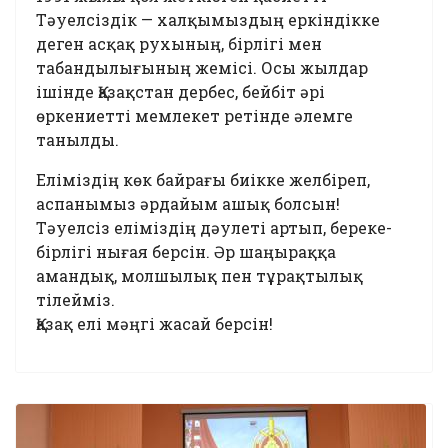
Тәуелсіздік — халқымыздың еркіндікке
деген асқақ рухының, бірлігі мен
табандылығының жемісі. Осы жылдар
ішінде Қазақстан дербес, бейбіт әрі
өркениетті мемлекет ретінде әлемге
танылды.
Еліміздің көк байрағы биікке желбіреп,
аспанымыз әрдайым ашық болсын!
Тәуелсіз еліміздің дәулеті артып, береке-
бірлігі нығая берсін. Әр шаңыраққа
амандық, молшылық пен тұрақтылық
тілейміз.
Қазақ елі мәңгі жасай берсін!