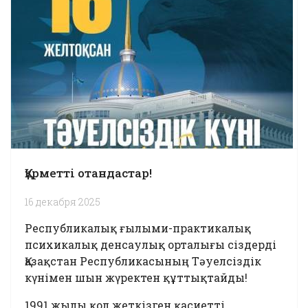
Құрметті отандастар!
16 декабря 2025
Республикалық ғылыми-практикалық
психикалық денсаулық орталығы сіздерді
Қазақстан Республикасының Тәуелсіздік
күнімен шын жүректен құттықтайды!
1991 жылы қол жеткізген қасиетті