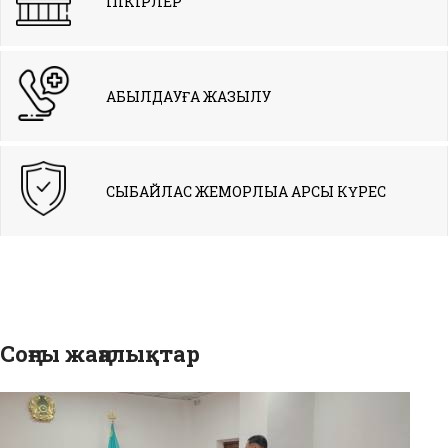
ПІКІРЛЕР
ҚАБЫЛДАУҒА ЖАЗЫЛУ
СЫБАЙЛАС ЖЕМҚОРЛЫҚҚА ҚАРСЫ КҮРЕС
Соңғы жаңалықтар