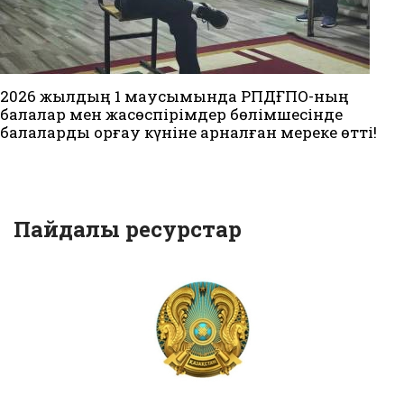
2026 жылдың 1 маусымында РПДҒПО-ның
балалар мен жасөспірімдер бөлімшесінде
балаларды қорғау күніне арналған мереке өтті!
Пайдалы ресурстар