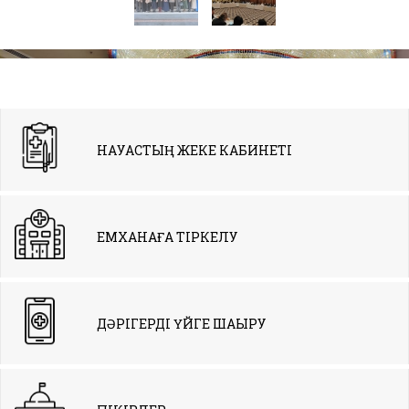
НАУҚАСТЫҢ ЖЕКЕ КАБИНЕТІ
ЕМХАНАҒА ТІРКЕЛУ
ДӘРІГЕРДІ ҮЙГЕ ШАҚЫРУ