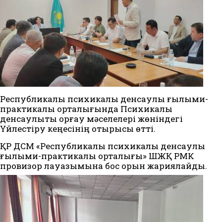
Республикалық психикалық денсаулық ғылыми-
практикалық орталығында Психикалық
денсаулықты қорғау мәселелері жөніндегі
Үйлестіру кеңесінің отырысы өтті.
ҚР ДСМ «Республикалық психикалық денсаулық
ғылыми-практикалық орталығы» ШЖҚ РМК
провизор лауазымына бос орын жариялайды.