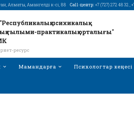
тан, Алматы, Амангелді к-сі, 88
Call-центр:
+7 (727) 272 48 32
,
+
"Республикалық психикалық
ық ғылыми-практикалық орталығы"
МК
рнет-ресурс
н
Мамандарға
Психологтар кеңесі