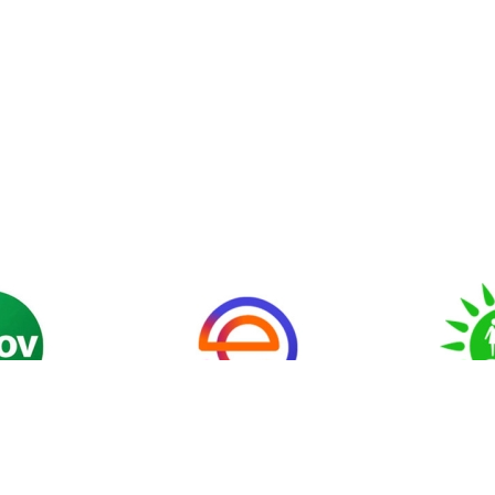
еттік
Мемлекеттік
«Аза
р және
органдарға өтініш
арналған