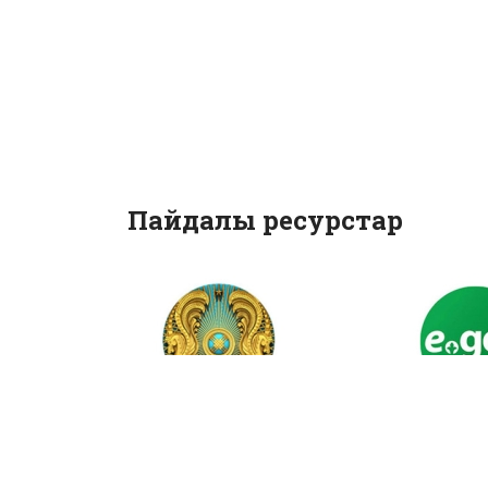
Пайдалы ресурстар
Қазақстан
Мемлек
Республикасы
қызметте