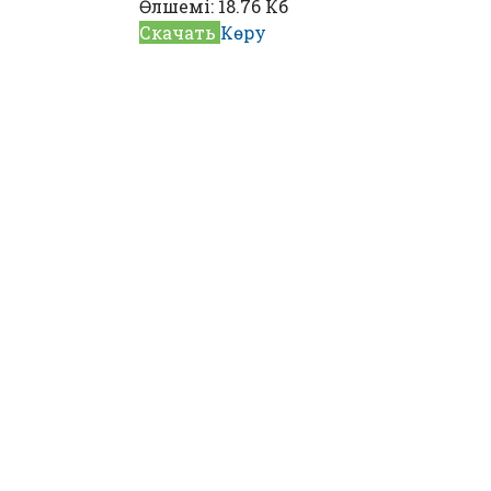
Өлшемі:
18.76 Кб
Скачать
Көру