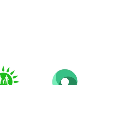
маттарға
Ашық үкімет
 үкімет» КЕ