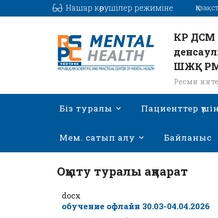
Нашар көрушілер режиміне
Қазақс
КР ДСМ 
денсаул
ШЖҚ Р
Ресми инте
Біз туралы
Пациенттер үші
Мем. сатып алу
Байланыс
Оқыту туралы ақпарат
docx
обучение офлайн 30.03-04.04.2026