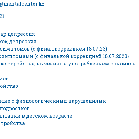
v@
mentalcenter.kz
21
ар депрессия
оқ депрессия
имптомов (с финал.коррекцией 18.07.23)
имптомами (с финальной коррекцией 18.07.2023)
расстройства, вызванные употреблением опиоидов
мов
ройство
анные с физиологическими нарушениями
 подростков
птации в детском возрасте
стройства