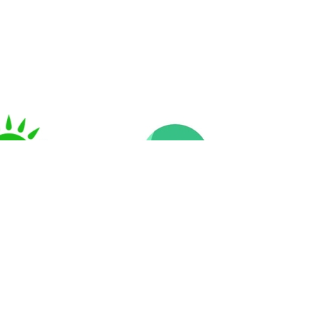
маттарға
Ашық үкімет
 үкімет» КЕ
АҚ