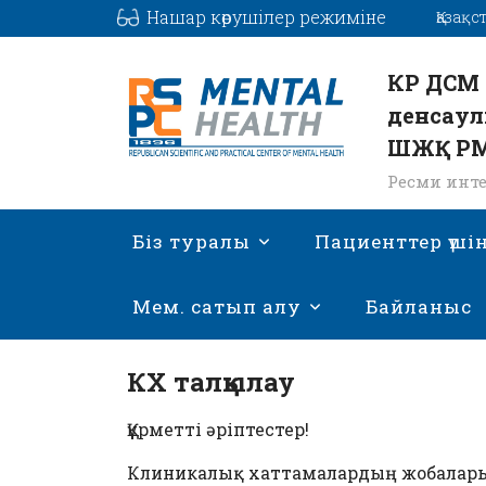
Нашар көрушілер режиміне
Қазақс
КР ДСМ 
денсаул
ШЖҚ Р
Ресми инте
Біз туралы
Пациенттер үші
Мем. сатып алу
Байланыс
КХ талқылау
Құрметті әріптестер!
Клиникалық хаттамалардың жобалары