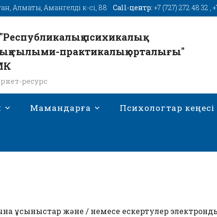
тан, Алматы, Амангелді к-сі, 88
Call-центр:
+7 (727) 272 48 32
,
+
"Республикалық психикалық
ық ғылыми-практикалық орталығы"
МК
рнет-ресурс
н
Мамандарға
Психологтар кеңесі
на ұсыныстар және / немесе ескертулер электрон