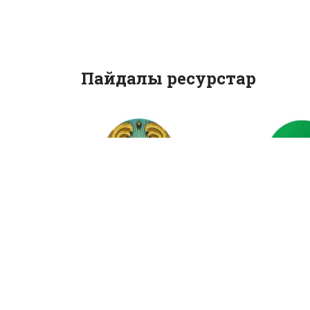
Пайдалы ресурстар
Қазақстан
Мемлек
Республикасы
қызметте
Президентінің
онлайн а
ресми сайты