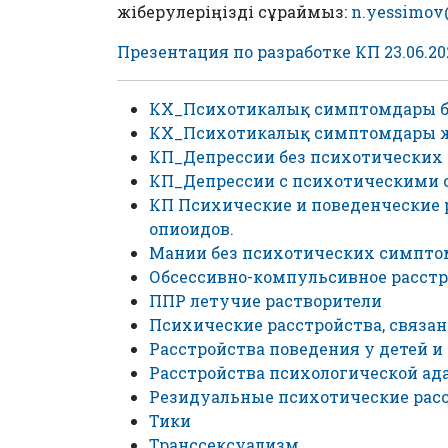
жіберулеріңізді сұраймыз:
n.yessimo
Презентация по разработке КП 23.06.20
КХ_Психотикалық симптомдары б
КХ_Психотикалық симптомдары ж
КП_Депрессии без психотических с
КП_Депрессии с психотическими с
КП Психические и поведенческие 
опиоидов.
Мании без психотических симпто
Обсессивно-компульсивное расст
ППР летучие растворители
Психические расстройства, связ
Расстройства поведения у детей и
Расстройства психологической ада
Резидуальные психотические рас
Тики
Транссексуализм