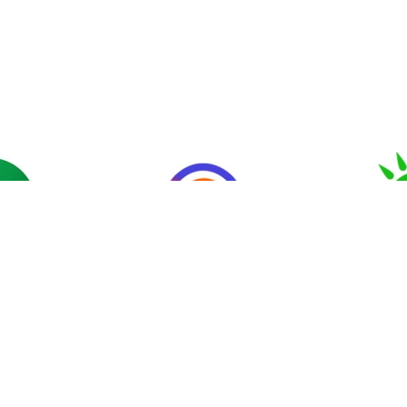
еттік
Мемлекеттік
«Аза
р және
органдарға өтініш
арналған
қпарат
беру