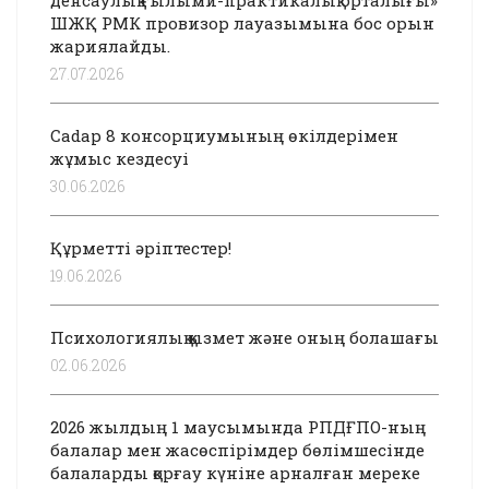
денсаулық ғылыми-практикалық орталығы»
ШЖҚ РМК провизор лауазымына бос орын
жариялайды.
27.07.2026
Cadap 8 консорциумының өкілдерімен
жұмыс кездесуі
30.06.2026
Құрметті әріптестер!
19.06.2026
Психологиялық қызмет және оның болашағы
02.06.2026
2026 жылдың 1 маусымында РПДҒПО-ның
балалар мен жасөспірімдер бөлімшесінде
балаларды қорғау күніне арналған мереке