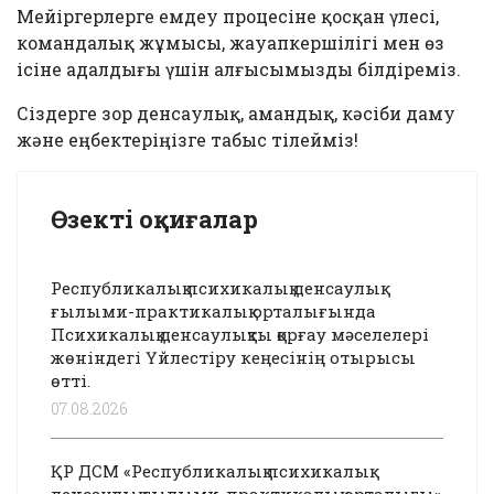
Мейіргерлерге емдеу процесіне қосқан үлесі,
командалық жұмысы, жауапкершілігі мен өз
ісіне адалдығы үшін алғысымызды білдіреміз.
Сіздерге зор денсаулық, амандық, кәсіби даму
және еңбектеріңізге табыс тілейміз!
Өзекті оқиғалар
Республикалық психикалық денсаулық
ғылыми-практикалық орталығында
Психикалық денсаулықты қорғау мәселелері
жөніндегі Үйлестіру кеңесінің отырысы
өтті.
07.08.2026
ҚР ДСМ «Республикалық психикалық