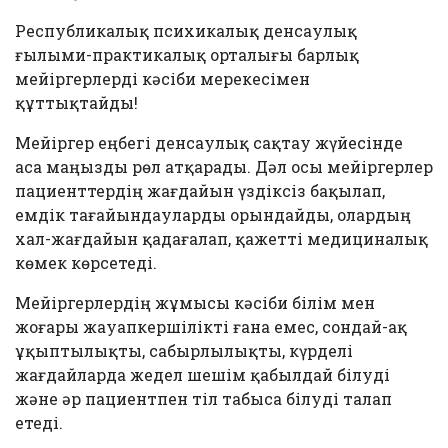
Республикалық психикалық денсаулық
ғылыми-практикалық орталығы барлық
мейіргерлерді кәсіби мерекесімен
құттықтайды!
Мейіргер еңбегі денсаулық сақтау жүйесінде
аса маңызды рөл атқарады. Дәл осы мейіргерлер
пациенттердің жағдайын үздіксіз бақылап,
емдік тағайындауларды орындайды, олардың
хал-жағдайын қадағалап, қажетті медициналық
көмек көрсетеді.
Мейіргерлердің жұмысы кәсіби білім мен
жоғары жауапкершілікті ғана емес, сондай-ақ
ұқыптылықты, сабырлылықты, күрделі
жағдайларда жедел шешім қабылдай білуді
және әр пациентпен тіл табыса білуді талап
етеді.