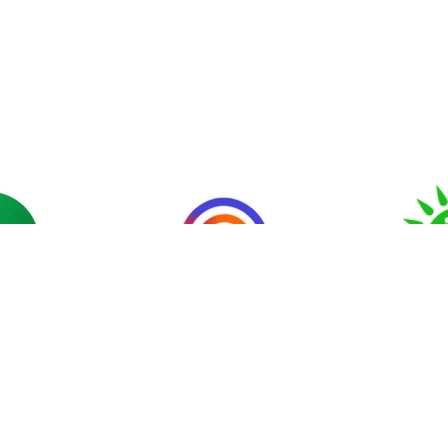
твенные
Подача обращений
и и
в государственные
"Правит
я онлайн
органы
гр