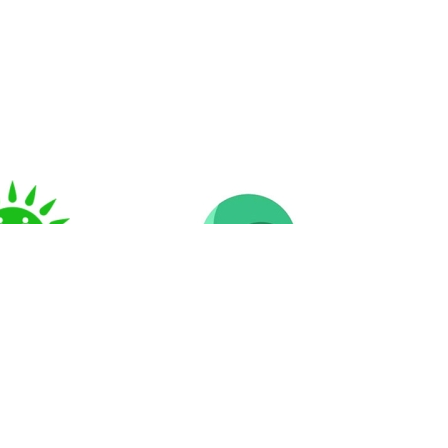
НАО
Открытое
ельство для
правительство
аждан"