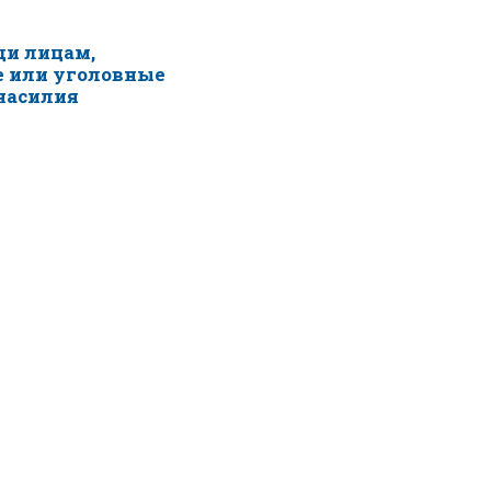
щи лицам,
 или уголовные
насилия