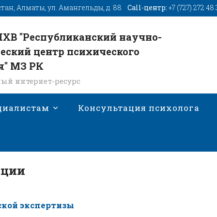
стан, Алматы, ул. Амангельды, д. 88
Call-центр:
+7 (727) 272 48
ПХВ "Республиканский научно-
еский центр психического
я" МЗ РК
ый интернет-ресурс
циалистам
Консультация психолога
ации
ской экспертизы