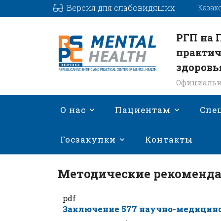
Версия для слабовидящих
Казах
РГП на 
практич
здоровь
Официальн
О нас
Пациентам
Спе
Госзакупки
Контакты
Методические рекоменд
pdf
Заключение 577 научно-медицин