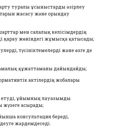
арту туралы ұсыныстарды әзірлеу
ттарын жасасу және орындау
арттар мен салалық келісімдердің
ді қарау жөніндегі жұмысқа қатысады;
ерді, түсініктемелерді және өзге де
қтамалық құжаттаманы дайындайды;
ормативтік актілердің жобалары
р етуді, ұйымның лауазымды
 жүзеге асырады;
йынша консультация береді,
деуге жәрдемдеседі.