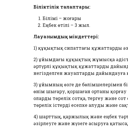
Біліктілік талаптары
:
Білімі – жоғары
Еңбек өтілі – 3 жыл.
Лауазымдық міндеттері
:
1) құқықтық сипаттағы құжаттарды әз
2) ұйымдағы құқықтық жұмысқа әдіс
әртүрлі құқықтық құжаттарды дайынд
негізделген жауаптарды дайындауға 
3) ұйымның өзге де бөлімшелерімен б
өнім шығару, қоршаған ортаны қорға
оларды төрелік сотқа, тергеу және со
төрелік істерді есепке алуды және са
4) шарттық, қаржылық және еңбек тәр
әзірлеуге және жүзеге асыруға қатыса