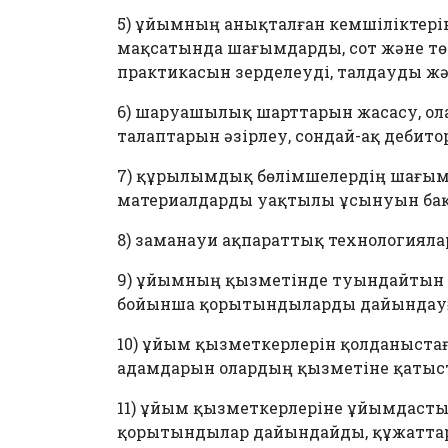
5) ұйымның анықталған кемшіліктер
мақсатында шағымдарды, сот және тө
практикасын зерделеуді, талдауды жә
6) шаруашылық шарттарын жасасу, ол
талаптарын әзірлеу, сондай-ақ дебит
7) құрылымдық бөлімшелердің шағымда
материалдарды уақтылы ұсынуын ба
8) заманауи ақпараттық технологиял
9) ұйымның қызметінде туындайтын құ
бойынша қорытындыларды дайындауғ
10) ұйым қызметкерлерін қолданыста
адамдарын олардың қызметіне қатыс
11) ұйым қызметкерлеріне ұйымдасты
қорытындылар дайындайды, құжаттар 