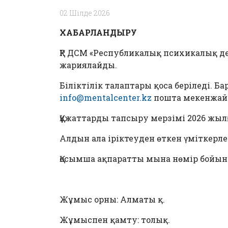
02 Шілде 2026
ХАБАРЛАНДЫРУ
ҚР ДСМ «Республикалық психикалық 
жариялайды.
Біліктілік талаптары қоса беріледі. 
info@mentalcenter.kz
пошта мекенжай
Құжаттарды тапсыру мерзімі 2026 жылғы
Алдын ала іріктеуден өткен үміткерл
Қосымша ақпаратты мына нөмір бойынша 
Жұмыс орны: Алматы қ.
Жұмыспен қамту: толық.