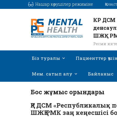
Нашар көрушілер режиміне
Қазақс
КР ДСМ 
денсаул
ШЖҚ Р
Ресми инте
Біз туралы
Пациенттер үші
Мем. сатып алу
Байланыс
Бос жұмыс орындары
ҚР ДСМ «Республикалық
ШЖҚ РМК заң кеңесшісі 