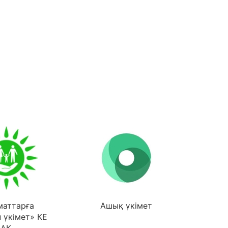
маттарға
Ашық үкімет
 үкімет» КЕ