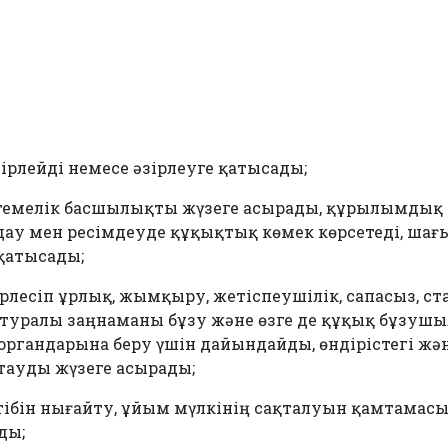
ірлейді немесе әзірлеуге қатысады;
темелік басшылықты жүзеге асырады, құрылымдық
ау мен ресімдеуде құқықтық көмек көрсетеді, шағ
қатысады;
ірлесіп ұрлық, жымқыру, жетіспеушілік, сапасыз, 
у туралы заңнаманы бұзу және өзге де құқық бұзу
т органдарына беру үшін дайындайды, өндірістегі ж
қтауды жүзеге асырады;
тібін нығайту, ұйым мүлкінің сақталуын қамтамасы
ды;