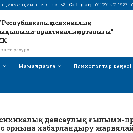
тан, Алматы, Амангелді к-сі, 88
Call-центр:
+7 (727) 272 48 32
,
+
"Республикалық психикалық
ық ғылыми-практикалық орталығы"
МК
рнет-ресурс
н
Мамандарға
Психологтар кеңесі
 психикалық денсаулық ғылыми-п
бос орнына хабарландыру жарияла