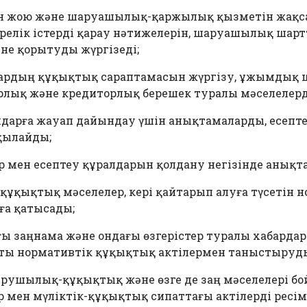
ін жою және шаруашылық-қаржылық қызметін жақс
релік істерді қарау нәтижелерін, шаруашылық шар
не қорытуды жүргізеді;
ардың құқықтық сараптамасын жүргізу, ұжымдық ш
орлық және кредиторлық берешек туралы мәселелер
рға жауап дайындау үшін анықтамаларды, есептеул
қылайды;
ар мен есептеу құралдарын қолдану негізінде аны
қықтық мәселелер, кері қайтарып алуға түсетін н
а қатысады;
ғы заңнама және ондағы өзгерістер туралы хабарда
ты нормативтік құқықтық актілермен таныстыруды
рушылық-құқықтық және өзге де заң мәселелері бо
мен мүліктік-құқықтық сипаттағы актілерді ресім