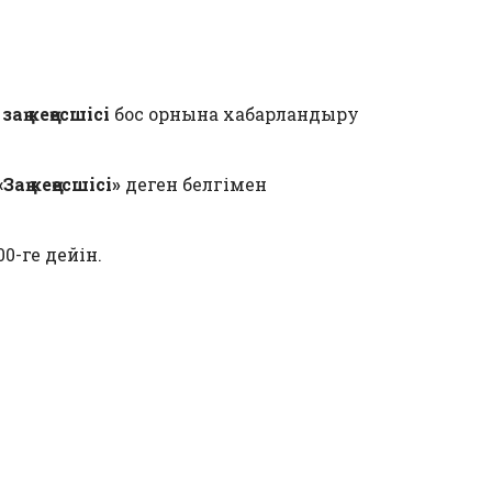
К
заң кеңесшісі
бос орнына хабарландыру
«Заң кеңесшісі»
деген белгімен
0-ге дейін.