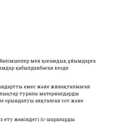
 бөлімшелер мен қоғамдық ұйымдарға
ымдар қабылданбаған кезде
стандартты емес және жинақталмаған
шылықтар туралы материалдарды
әне орындалуы аяқталған сот және
з ету жөніндегі іс-шараларды