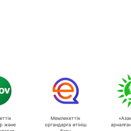
еттік
Мемлекеттік
«Аза
р және
органдарға өтініш
арналған