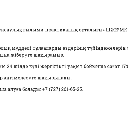
денсаулық ғылыми-практикалық орталығы» ШЖҚ РМ
Барлық мүдделі тұлғаларды өздерінің түйіндемелерін
ына жіберуге шақырамыз.
 24 шілде күні жергілікті уақыт бойынша сағат 17:0
ер әңгімелесуге шақырылады.
алуға болады: +7 (727) 261-65-25.